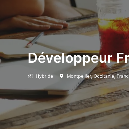
Développeur Fr
Hybride
Montpellier
,
Occitanie
,
Franc