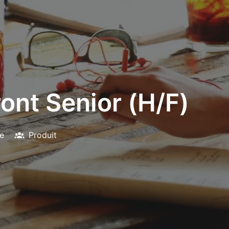
ont Senior (H/F)
e
Produit