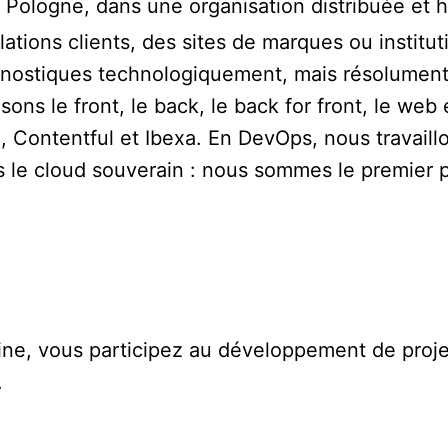
la Pologne, dans une organisation distribuée et 
ations clients, des sites de marques ou institu
gnostiques technologiquement, mais résolument
ons le front, le back, le back for front, le we
, Contentful et Ibexa. En DevOps, nous travaill
le cloud souverain : nous sommes le premier p
aine, vous participez au développement de proj
.