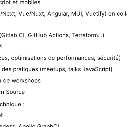
ript et mobiles
Next, Vue/Nuxt, Angular, MUI, Vuetify) en coll
(Gitlab CI, GitHub Actions, Terraform…)
M
xes, optimisations de performances, sécurité)
des pratiques (meetups, talks JavaScript)
on de workshops
en Source
echnique :
pt
erless, Apollo GraphQL